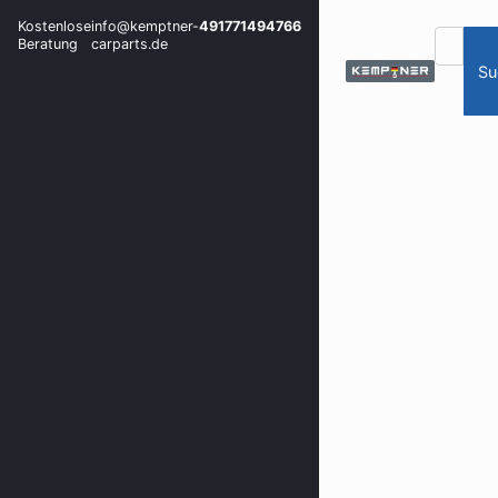
Kostenlose
info@kemptner-
491771494766
Beratung
carparts.de
Su