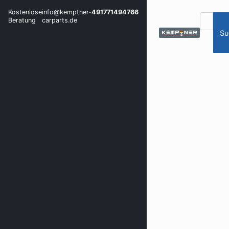
Kostenlose
info@kemptner-
491771494766
Beratung
carparts.de
Su