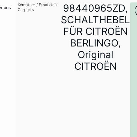
98440965ZD,
Kemptner
/
Ersatzteile
r uns
Carparts
SCHALTHEBEL
FÜR CITROËN
BERLINGO,
Original
CITROËN