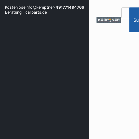
Kostenlose
info@kemptner-
491771494766
Beratung
carparts.de
Su