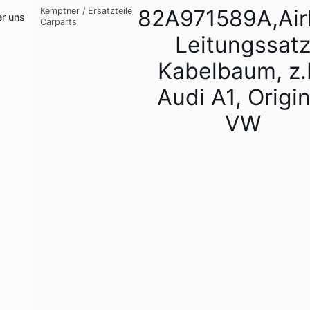
82A971589A,Ai
Kemptner
/
Ersatzteile
r uns
Carparts
Leitungssat
Kabelbaum, z.
Audi A1, Origin
VW