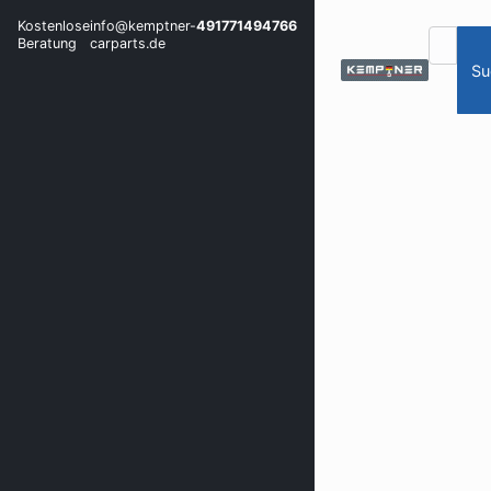
Kostenlose
info@kemptner-
491771494766
Beratung
carparts.de
Su