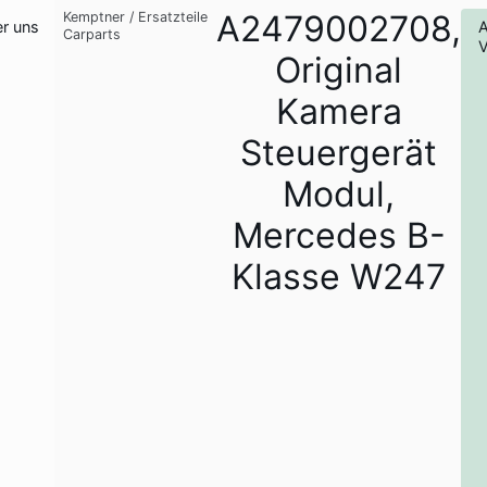
A2479002708,
Kemptner
/
Ersatzteile
r uns
A
Carparts
V
Original
Kamera
Steuergerät
Modul,
Mercedes B-
Klasse W247