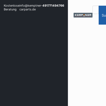
Kostenlose
info@kemptner-
491771494766
Beratung
carparts.de
Su