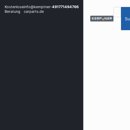
Kostenlose
info@kemptner-
491771494766
Beratung
carparts.de
Su