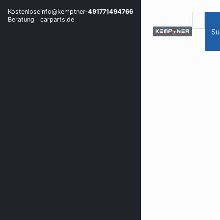
Kostenlose
info@kemptner-
491771494766
Beratung
carparts.de
Su