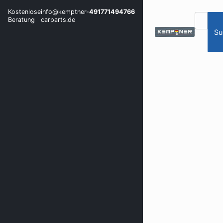
Kostenlose
info@kemptner-
491771494766
Beratung
carparts.de
Su