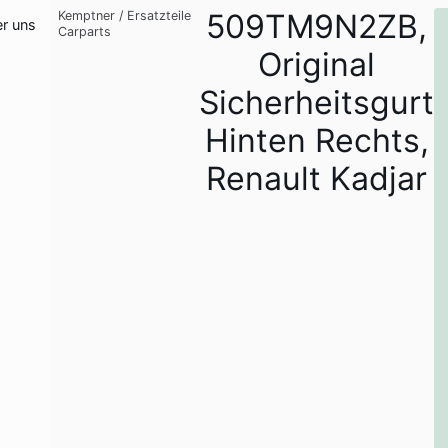
509TM9N2ZB,
Kemptner
/
Ersatzteile
r uns
Carparts
Original
Sicherheitsgurt
Hinten Rechts,
Renault Kadjar