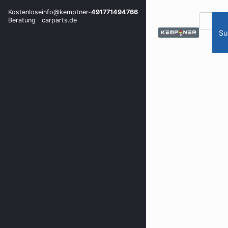
Kostenlose
info@kemptner-
491771494766
Beratung
carparts.de
Su