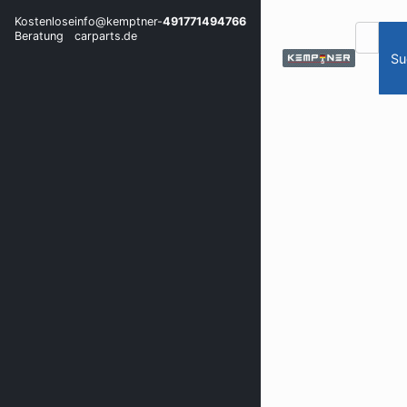
Kostenlose
info@kemptner-
491771494766
Beratung
carparts.de
Su