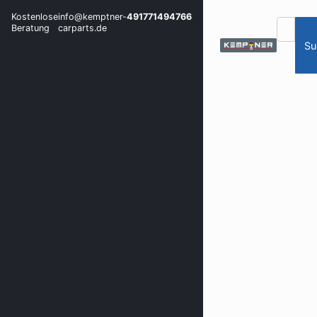
Kostenlose
info@kemptner-
491771494766
Beratung
carparts.de
Su