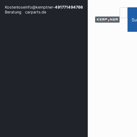
Kostenlose
info@kemptner-
491771494766
Beratung
carparts.de
Su