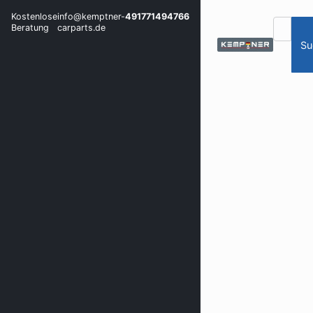
Kostenlose
info@kemptner-
491771494766
Beratung
carparts.de
Su