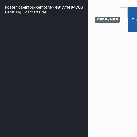
Kostenlose
info@kemptner-
491771494766
Beratung
carparts.de
Su