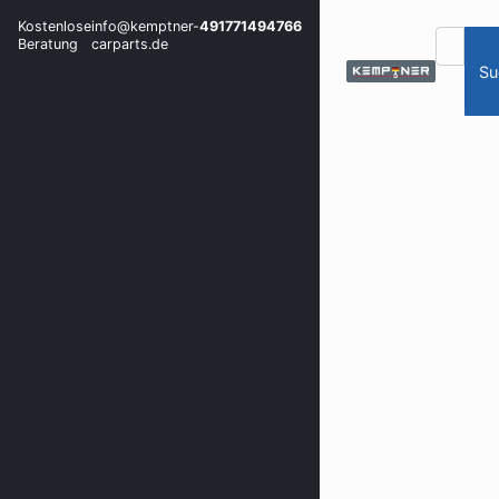
Kostenlose
info@kemptner-
491771494766
Beratung
carparts.de
Su