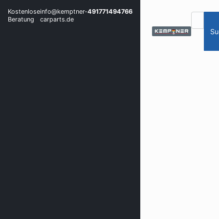
Kostenlose
info@kemptner-
491771494766
Beratung
carparts.de
Su