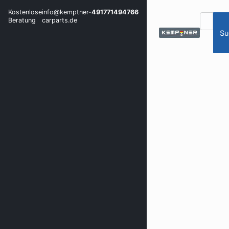
Kostenlose
info@kemptner-
491771494766
Beratung
carparts.de
Su