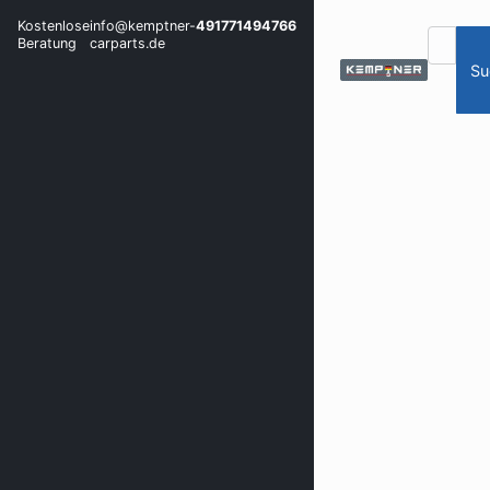
Kostenlose
info@kemptner-
491771494766
Beratung
carparts.de
Su