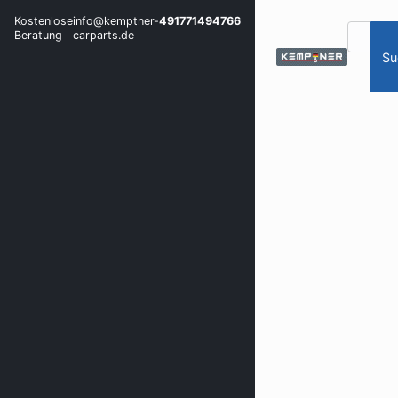
Kostenlose
info@kemptner-
491771494766
Beratung
carparts.de
Su