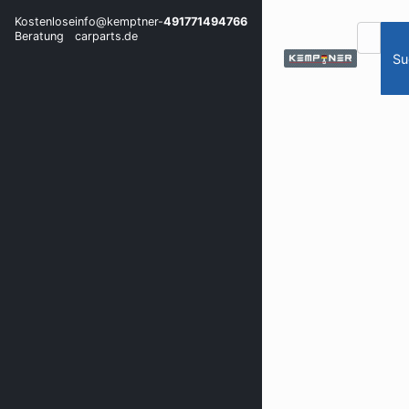
Kostenlose
info@kemptner-
491771494766
Beratung
carparts.de
Su