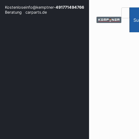
Kostenlose
info@kemptner-
491771494766
Beratung
carparts.de
Su