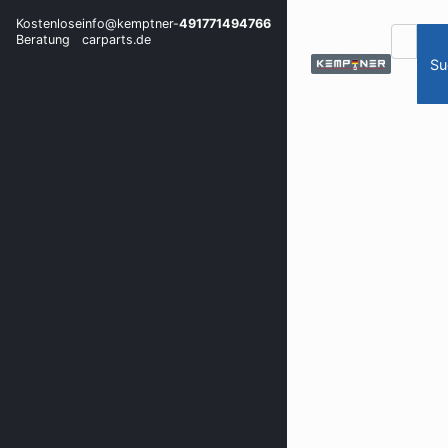
Kostenlose
info@kemptner-
491771494766
Beratung
carparts.de
Su