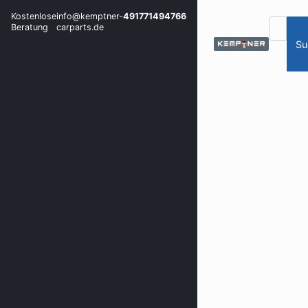
Kostenlose
info@kemptner-
491771494766
Beratung
carparts.de
Su