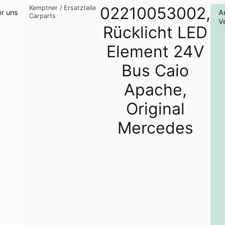
02210053002,
Kemptner
/
Ersatzteile
r uns
A
Carparts
V
Rücklicht LED
Element 24V
Bus Caio
Apache,
Original
Mercedes