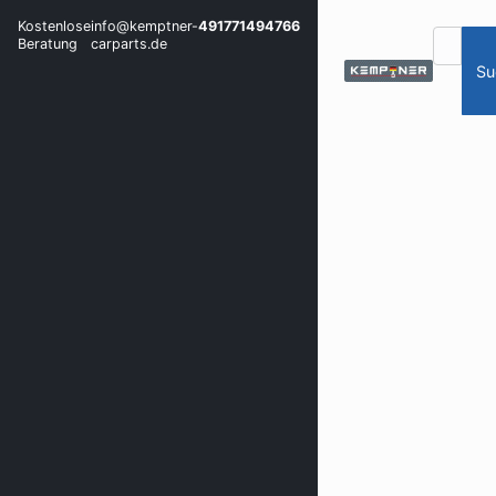
Kostenlose
info@kemptner-
491771494766
Beratung
carparts.de
Su