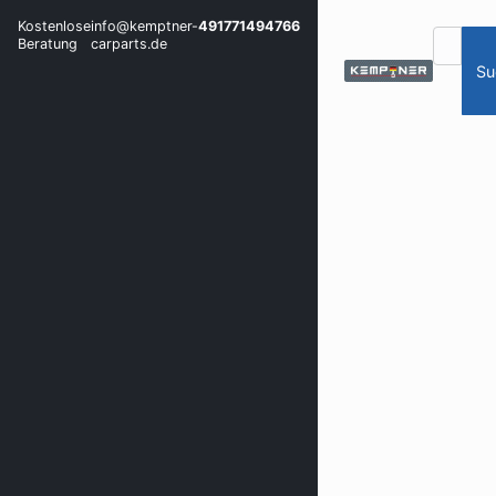
Kostenlose
info@kemptner-
491771494766
Beratung
carparts.de
Su